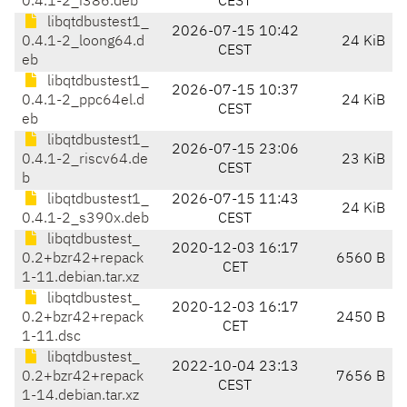
0.4.1-2_i386.deb
CEST
libqtdbustest1_
2026-07-15 10:42
0.4.1-2_loong64.d
24 KiB
CEST
eb
libqtdbustest1_
2026-07-15 10:37
0.4.1-2_ppc64el.d
24 KiB
CEST
eb
libqtdbustest1_
2026-07-15 23:06
0.4.1-2_riscv64.de
23 KiB
CEST
b
libqtdbustest1_
2026-07-15 11:43
24 KiB
0.4.1-2_s390x.deb
CEST
libqtdbustest_
2020-12-03 16:17
0.2+bzr42+repack
6560 B
CET
1-11.debian.tar.xz
libqtdbustest_
2020-12-03 16:17
0.2+bzr42+repack
2450 B
CET
1-11.dsc
libqtdbustest_
2022-10-04 23:13
0.2+bzr42+repack
7656 B
CEST
1-14.debian.tar.xz