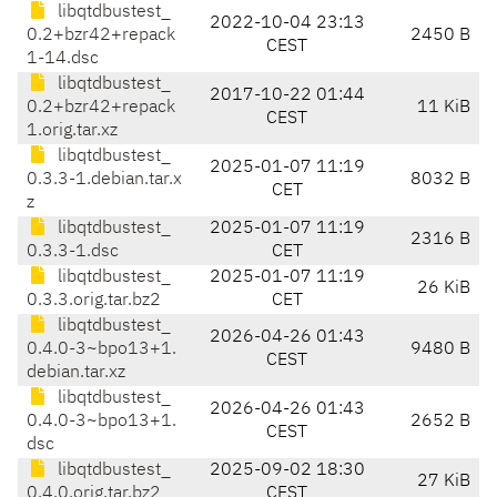
libqtdbustest_
2022-10-04 23:13
0.2+bzr42+repack
2450 B
CEST
1-14.dsc
libqtdbustest_
2017-10-22 01:44
0.2+bzr42+repack
11 KiB
CEST
1.orig.tar.xz
libqtdbustest_
2025-01-07 11:19
0.3.3-1.debian.tar.x
8032 B
CET
z
libqtdbustest_
2025-01-07 11:19
2316 B
0.3.3-1.dsc
CET
libqtdbustest_
2025-01-07 11:19
26 KiB
0.3.3.orig.tar.bz2
CET
libqtdbustest_
2026-04-26 01:43
0.4.0-3~bpo13+1.
9480 B
CEST
debian.tar.xz
libqtdbustest_
2026-04-26 01:43
0.4.0-3~bpo13+1.
2652 B
CEST
dsc
libqtdbustest_
2025-09-02 18:30
27 KiB
0.4.0.orig.tar.bz2
CEST