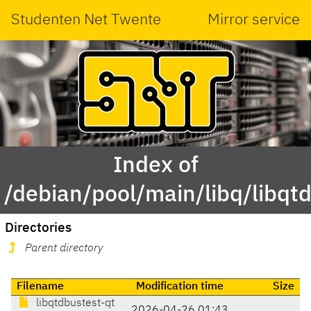
Studenten Net Twente
Mirror service
Index of
/debian/pool/main/libq/libqt
Directories
Parent directory
Filename
Modification time
Size
libqtdbustest-qt
2026-04-26 01:43