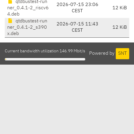
qtdbustest-run
2026-07-15 23:06
ner_0.4.1-2_riscv6
12 KiB
CEST
4.deb
qtdbustest-run
2026-07-15 11:43
ner_0.4.1-2_s390
12 KiB
CEST
x.deb
Current bandwidth utilization 146.99 Mbit/s
Powered by
SNT