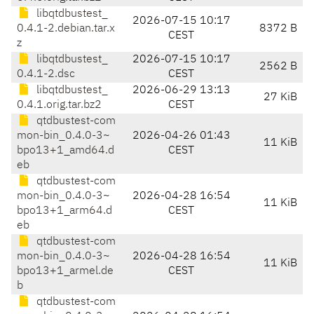
libqtdbustest_
2026-07-15 10:17
0.4.1-2.debian.tar.x
8372 B
CEST
z
libqtdbustest_
2026-07-15 10:17
2562 B
0.4.1-2.dsc
CEST
libqtdbustest_
2026-06-29 13:13
27 KiB
0.4.1.orig.tar.bz2
CEST
qtdbustest-com
mon-bin_0.4.0-3~
2026-04-26 01:43
11 KiB
bpo13+1_amd64.d
CEST
eb
qtdbustest-com
mon-bin_0.4.0-3~
2026-04-28 16:54
11 KiB
bpo13+1_arm64.d
CEST
eb
qtdbustest-com
mon-bin_0.4.0-3~
2026-04-28 16:54
11 KiB
bpo13+1_armel.de
CEST
b
qtdbustest-com