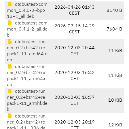
qtdbustest-com
2026-04-26 01:43
mon_0.4.0-3~bpo
8140 B
CEST
13+1_all.deb
qtdbustest-com
2026-07-15 14:29
mon_0.4.1-2_all.de
7604 B
CEST
b
qtdbustest-run
ner_0.2+bzr42+re
2020-12-03 20:44
11 KiB
pack1-11_amd64.d
CET
eb
qtdbustest-run
ner_0.2+bzr42+re
2020-12-03 16:42
11 KiB
pack1-11_arm64.d
CET
eb
qtdbustest-run
ner_0.2+bzr42+re
2020-12-03 16:57
10 KiB
pack1-11_armhf.de
CET
b
qtdbustest-run
ner_0.2+bzr42+re
2020-12-03 20:19
12 KiB
pack1-11_i386.de
CET