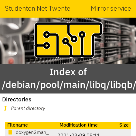
Studenten Net Twente
Mirror service
Index of
/debian/pool/main/libq/libqb
Directories
Parent directory
Filename
Modification time
Size
doxygen2man_
2021-03-09 08:11