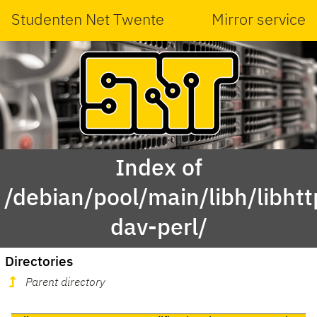
Studenten Net Twente
Mirror service
Index of
/debian/pool/main/libh/libhtt
dav-perl/
Directories
Parent directory