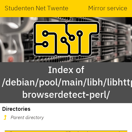
Studenten Net Twente
Mirror service
Index of
/debian/pool/main/libh/libhtt
browserdetect-perl/
Directories
Parent directory