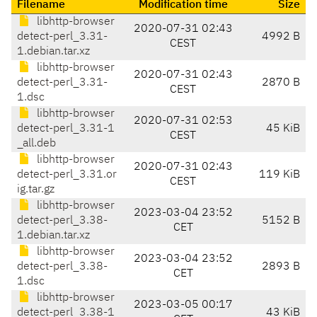
Filename
Modification time
Size
libhttp-browser
2020-07-31 02:43
detect-perl_3.31-
4992 B
CEST
1.debian.tar.xz
libhttp-browser
2020-07-31 02:43
detect-perl_3.31-
2870 B
CEST
1.dsc
libhttp-browser
2020-07-31 02:53
detect-perl_3.31-1
45 KiB
CEST
_all.deb
libhttp-browser
2020-07-31 02:43
detect-perl_3.31.or
119 KiB
CEST
ig.tar.gz
libhttp-browser
2023-03-04 23:52
detect-perl_3.38-
5152 B
CET
1.debian.tar.xz
libhttp-browser
2023-03-04 23:52
detect-perl_3.38-
2893 B
CET
1.dsc
libhttp-browser
2023-03-05 00:17
detect-perl_3.38-1
43 KiB