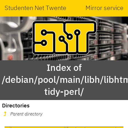
Studenten Net Twente
Mirror service
Index of
/debian/pool/main/libh/libht
tidy-perl/
Directories
Parent directory