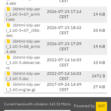
CEST
4.deb
libhtml-tidy-per
2026-07-23 17:14
l_1.60-5+b7_armh
19 KiB
CEST
f.deb
libhtml-tidy-per
2026-07-23 18:42
l_1.60-5+b7_i386.
20 KiB
CEST
deb
libhtml-tidy-per
2026-07-23 17:09
l_1.60-5+b8_arm6
19 KiB
CEST
4.deb
libhtml-tidy-per
2022-07-14 16:03
l_1.60-5.debian.tar.
10 KiB
CEST
xz
libhtml-tidy-per
2022-07-14 16:03
2472 B
l_1.60-5.dsc
CEST
libhtml-tidy-per
2017-09-24 14:49
27 KiB
l_1.60.orig.tar.gz
CEST
Current bandwidth utilization 143.32 Mbit/s
Powered by
SNT