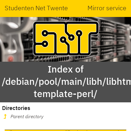
Studenten Net Twente
Mirror service
Index of
/debian/pool/main/libh/libht
template-perl/
Directories
Parent directory