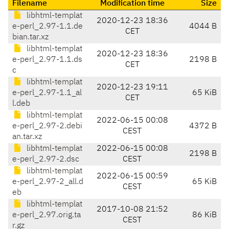
Filename
Modification time
Size
libhtml-templat
2020-12-23 18:36
e-perl_2.97-1.1.de
4044 B
CET
bian.tar.xz
libhtml-templat
2020-12-23 18:36
e-perl_2.97-1.1.ds
2198 B
CET
c
libhtml-templat
2020-12-23 19:11
e-perl_2.97-1.1_al
65 KiB
CET
l.deb
libhtml-templat
2022-06-15 00:08
e-perl_2.97-2.debi
4372 B
CEST
an.tar.xz
libhtml-templat
2022-06-15 00:08
2198 B
e-perl_2.97-2.dsc
CEST
libhtml-templat
2022-06-15 00:59
e-perl_2.97-2_all.d
65 KiB
CEST
eb
libhtml-templat
2017-10-08 21:52
e-perl_2.97.orig.ta
86 KiB
CEST
r.gz