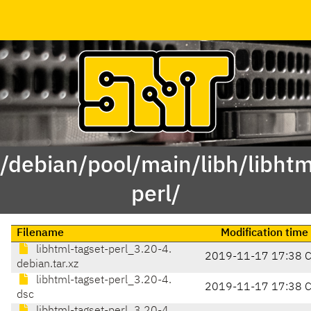
 /debian/pool/main/libh/libhtm
perl/
Filename
Modification time
libhtml-tagset-perl_3.20-4.
2019-11-17 17:38 
debian.tar.xz
libhtml-tagset-perl_3.20-4.
2019-11-17 17:38 
dsc