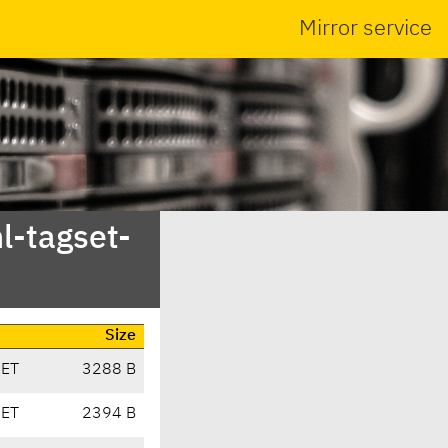
Mirror service
l-tagset-
Size
CET
3288 B
CET
2394 B