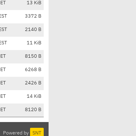
CET
13 KiB
EST
3372 B
EST
2140 B
EST
11 KiB
CET
8150 B
CET
6268 B
CET
2426 B
CET
14 KiB
CET
8120 B
Powered by
SNT