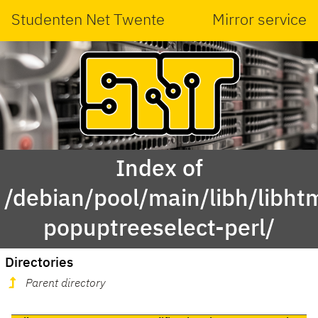
Studenten Net Twente
Mirror service
Index of
/debian/pool/main/libh/libht
popuptreeselect-perl/
Directories
Parent directory