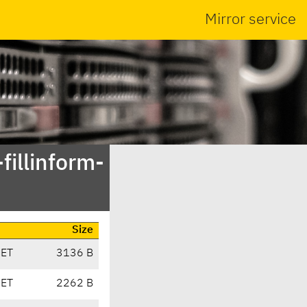
Mirror service
fillinform-
Size
CET
3136 B
CET
2262 B