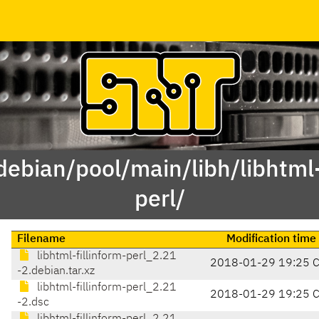
debian/pool/main/libh/libhtml-
perl/
Filename
Modification time
libhtml-fillinform-perl_2.21
2018-01-29 19:25 
-2.debian.tar.xz
libhtml-fillinform-perl_2.21
2018-01-29 19:25 
-2.dsc