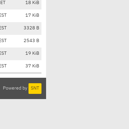
CET
18 KiB
EST
17 KiB
EST
3328 B
EST
2543 B
EST
19 KiB
EST
37 KiB
Powered by
SNT