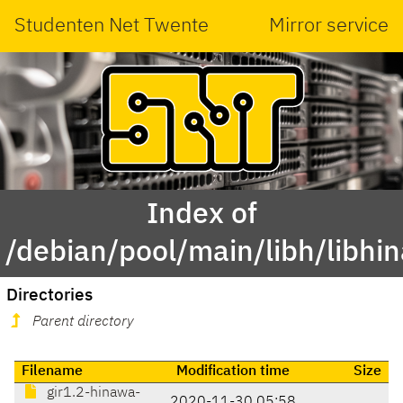
Studenten Net Twente
Mirror service
Index of
/debian/pool/main/libh/libhi
Directories
Parent directory
Filename
Modification time
Size
gir1.2-hinawa-
2020-11-30 05:58