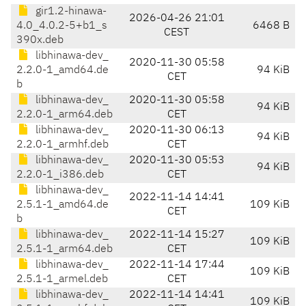
gir1.2-hinawa-
2026-04-26 21:01
4.0_4.0.2-5+b1_s
6468 B
CEST
390x.deb
libhinawa-dev_
2020-11-30 05:58
2.2.0-1_amd64.de
94 KiB
CET
b
libhinawa-dev_
2020-11-30 05:58
94 KiB
2.2.0-1_arm64.deb
CET
libhinawa-dev_
2020-11-30 06:13
94 KiB
2.2.0-1_armhf.deb
CET
libhinawa-dev_
2020-11-30 05:53
94 KiB
2.2.0-1_i386.deb
CET
libhinawa-dev_
2022-11-14 14:41
2.5.1-1_amd64.de
109 KiB
CET
b
libhinawa-dev_
2022-11-14 15:27
109 KiB
2.5.1-1_arm64.deb
CET
libhinawa-dev_
2022-11-14 17:44
109 KiB
2.5.1-1_armel.deb
CET
libhinawa-dev_
2022-11-14 14:41
109 KiB