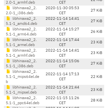
22 KiB
2.0-1_armhf.deb
CET
libhinawa2_2.
2020-11-30 05:53
27 KiB
2.0-1_i386.deb
CET
libhinawa2_2.
2022-11-14 14:41
27 KiB
5.1-1_amd64.deb
CET
libhinawa2_2.
2022-11-14 15:27
26 KiB
5.1-1_arm64.deb
CET
libhinawa2_2.
2022-11-14 17:44
23 KiB
5.1-1_armel.deb
CET
libhinawa2_2.
2022-11-14 14:41
23 KiB
5.1-1_armhf.deb
CET
libhinawa2_2.
2022-11-14 15:06
27 KiB
5.1-1_i386.deb
CET
libhinawa2_2.
2022-11-14 17:13
5.1-1_mips64el.de
22 KiB
CET
b
libhinawa2_2.
2022-11-14 21:44
23 KiB
5.1-1_mipsel.deb
CET
libhinawa2_2.
2022-11-15 11:26
28 KiB
5.1-1_ppc64el.deb
CET