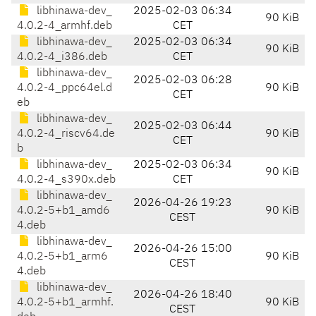
libhinawa-dev_
2025-02-03 06:34
90 KiB
4.0.2-4_armhf.deb
CET
libhinawa-dev_
2025-02-03 06:34
90 KiB
4.0.2-4_i386.deb
CET
libhinawa-dev_
2025-02-03 06:28
4.0.2-4_ppc64el.d
90 KiB
CET
eb
libhinawa-dev_
2025-02-03 06:44
4.0.2-4_riscv64.de
90 KiB
CET
b
libhinawa-dev_
2025-02-03 06:34
90 KiB
4.0.2-4_s390x.deb
CET
libhinawa-dev_
2026-04-26 19:23
4.0.2-5+b1_amd6
90 KiB
CEST
4.deb
libhinawa-dev_
2026-04-26 15:00
4.0.2-5+b1_arm6
90 KiB
CEST
4.deb
libhinawa-dev_
2026-04-26 18:40
4.0.2-5+b1_armhf.
90 KiB
CEST