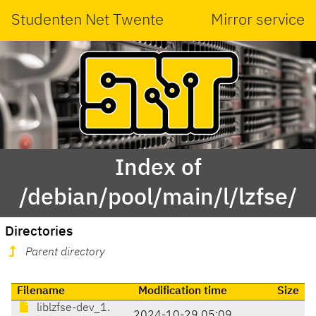
Studenten Net Twente
Mirror service
Index of
/debian/pool/main/l/lzfse/
Directories
Parent directory
Filename
Modification time
Size
liblzfse-dev_1.
2024-10-29 05:09