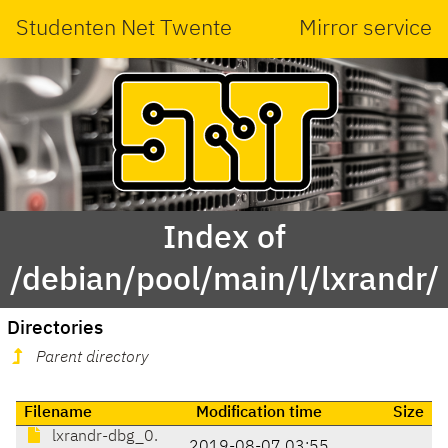
Studenten Net Twente
Mirror service
Index of
/debian/pool/main/l/lxrandr/
Directories
Parent directory
Filename
Modification time
Size
lxrandr-dbg_0.
2019-08-07 03:55