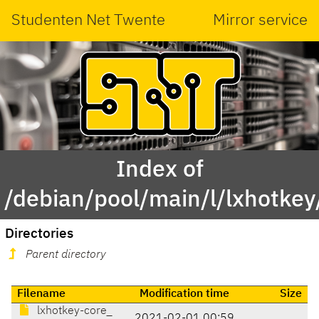
Studenten Net Twente
Mirror service
Index of
/debian/pool/main/l/lxhotkey
Directories
Parent directory
Filename
Modification time
Size
lxhotkey-core_
2021-02-01 00:59