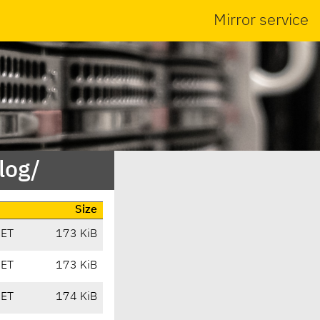
Mirror service
log/
Size
CET
173 KiB
CET
173 KiB
CET
174 KiB