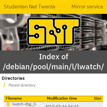
Studenten Net Twente
Mirror service
Index of
/debian/pool/main/l/lwatch/
Directories
Parent directory
Filename
Modification time
Size
lwatch-dbg_0.
2017-03-16 04:43