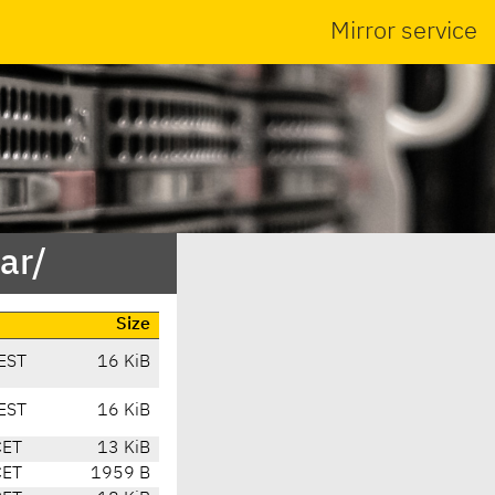
Mirror service
ar/
Size
EST
16 KiB
EST
16 KiB
CET
13 KiB
CET
1959 B