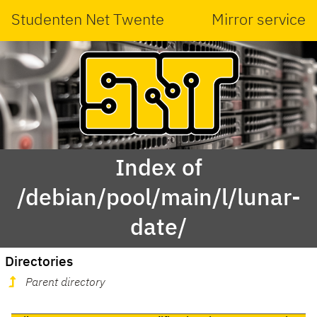
Studenten Net Twente
Mirror service
Index of
/debian/pool/main/l/lunar-
date/
Directories
Parent directory