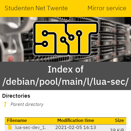
Studenten Net Twente
Mirror service
Index of
/debian/pool/main/l/lua-sec/
Directories
Parent directory
Filename
Modification time
Size
lua-sec-dev_1.
2021-02-05 16:13
39 KiB