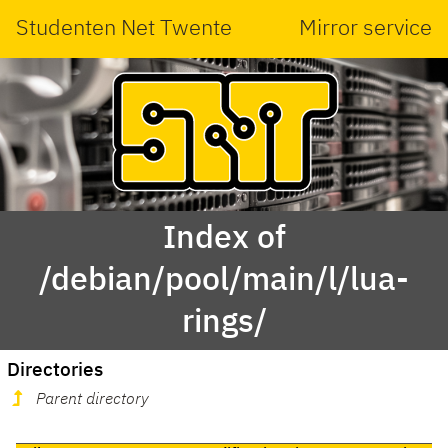
Studenten Net Twente
Mirror service
Index of
/debian/pool/main/l/lua-
rings/
Directories
Parent directory