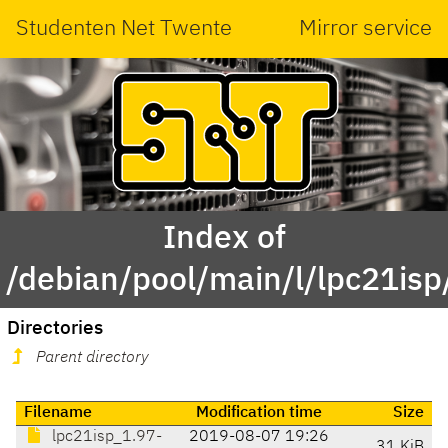
Studenten Net Twente
Mirror service
Index of
/debian/pool/main/l/lpc21isp
Directories
Parent directory
Filename
Modification time
Size
lpc21isp_1.97-
2019-08-07 19:26
31 KiB