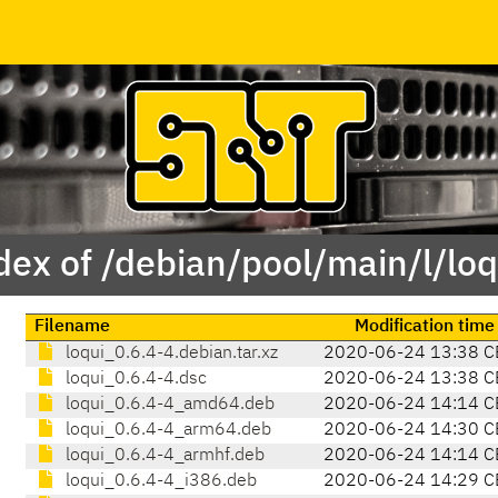
dex of /debian/pool/main/l/loq
Filename
Modification time
loqui_0.6.4-4.debian.tar.xz
2020-06-24 13:38 C
loqui_0.6.4-4.dsc
2020-06-24 13:38 C
loqui_0.6.4-4_amd64.deb
2020-06-24 14:14 C
loqui_0.6.4-4_arm64.deb
2020-06-24 14:30 C
loqui_0.6.4-4_armhf.deb
2020-06-24 14:14 C
loqui_0.6.4-4_i386.deb
2020-06-24 14:29 C