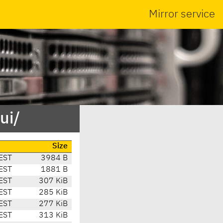
Mirror service
ui/
Size
EST
3984 B
EST
1881 B
EST
307 KiB
EST
285 KiB
EST
277 KiB
EST
313 KiB