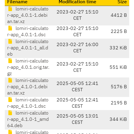
Filename
Modification time
Size
lomiri-calculato
2023-02-27 15:10
r-app_4.0.1-1.debi
4412 B
CET
an.tar.xz
lomiri-calculato
2023-02-27 15:10
2225 B
r-app_4.0.1-1.dsc
CET
lomiri-calculato
2023-02-27 16:00
r-app_4.0.1-1_all.d
332 KiB
CET
eb
lomiri-calculato
2023-02-27 15:10
r-app_4.0.1.orig.tar.
551 KiB
CET
gz
lomiri-calculato
2025-05-05 12:41
r-app_4.1.0-1.debi
5176 B
CEST
an.tar.xz
lomiri-calculato
2025-05-05 12:41
2195 B
r-app_4.1.0-1.dsc
CEST
lomiri-calculato
2025-05-05 13:01
r-app_4.1.0-1_amd
344 KiB
CEST
64.deb
lomiri-calculato