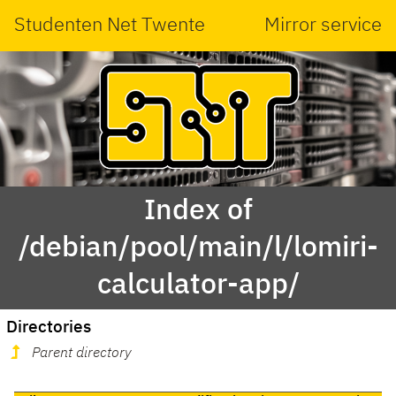
Studenten Net Twente
Mirror service
Index of
/debian/pool/main/l/lomiri-
calculator-app/
Directories
Parent directory