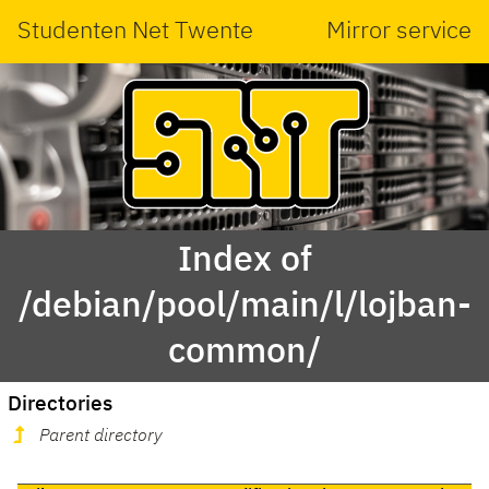
Studenten Net Twente
Mirror service
Index of
/debian/pool/main/l/lojban-
common/
Directories
Parent directory