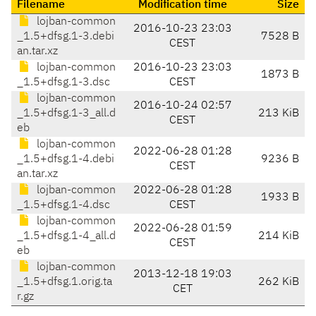
Filename
Modification time
Size
lojban-common
2016-10-23 23:03
_1.5+dfsg.1-3.debi
7528 B
CEST
an.tar.xz
lojban-common
2016-10-23 23:03
1873 B
_1.5+dfsg.1-3.dsc
CEST
lojban-common
2016-10-24 02:57
_1.5+dfsg.1-3_all.d
213 KiB
CEST
eb
lojban-common
2022-06-28 01:28
_1.5+dfsg.1-4.debi
9236 B
CEST
an.tar.xz
lojban-common
2022-06-28 01:28
1933 B
_1.5+dfsg.1-4.dsc
CEST
lojban-common
2022-06-28 01:59
_1.5+dfsg.1-4_all.d
214 KiB
CEST
eb
lojban-common
2013-12-18 19:03
_1.5+dfsg.1.orig.ta
262 KiB
CET
r.gz