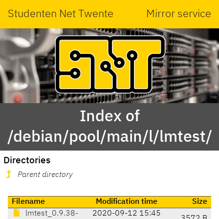
Studenten Net Twente
Mirror service
Index of
/debian/pool/main/l/lmtest/
Directories
Parent directory
Filename
Modification time
Size
lmtest_0.9.38-
2020-09-12 15:45
3572 B