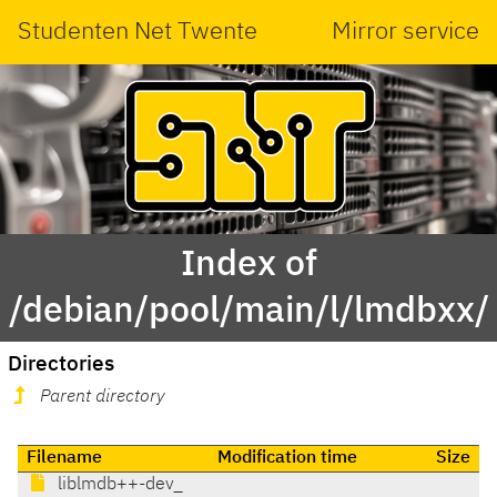
Studenten Net Twente
Mirror service
Index of
/debian/pool/main/l/lmdbxx/
Directories
Parent directory
Filename
Modification time
Size
liblmdb++-dev_