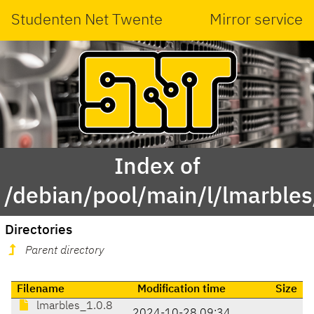
Studenten Net Twente
Mirror service
Index of
/debian/pool/main/l/lmarbles
Directories
Parent directory
Filename
Modification time
Size
lmarbles_1.0.8
2024-10-28 09:34