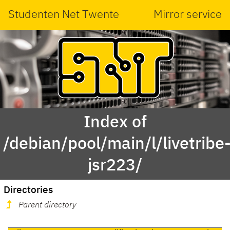
Studenten Net Twente
Mirror service
Index of
/debian/pool/main/l/livetribe
jsr223/
Directories
Parent directory