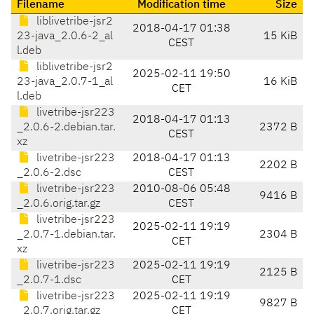
Filename
Modification time
Size
liblivetribe-jsr2
2018-04-17 01:38
23-java_2.0.6-2_al
15 KiB
CEST
l.deb
liblivetribe-jsr2
2025-02-11 19:50
23-java_2.0.7-1_al
16 KiB
CET
l.deb
livetribe-jsr223
2018-04-17 01:13
_2.0.6-2.debian.tar.
2372 B
CEST
xz
livetribe-jsr223
2018-04-17 01:13
2202 B
_2.0.6-2.dsc
CEST
livetribe-jsr223
2010-08-06 05:48
9416 B
_2.0.6.orig.tar.gz
CEST
livetribe-jsr223
2025-02-11 19:19
_2.0.7-1.debian.tar.
2304 B
CET
xz
livetribe-jsr223
2025-02-11 19:19
2125 B
_2.0.7-1.dsc
CET
livetribe-jsr223
2025-02-11 19:19
9827 B
_2.0.7.orig.tar.gz
CET