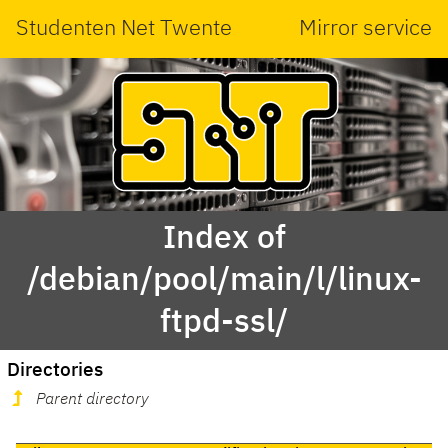
Studenten Net Twente
Mirror service
Index of
/debian/pool/main/l/linux-
ftpd-ssl/
Directories
Parent directory