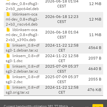
2026-06-18 01:04
ml-dev_0.8+dfsg3-
12 MiB
CEST
2+b3_ppc64el.deb
liblinksem-oca
2026-06-18 12:23
ml-dev_0.8+dfsg3-
12 MiB
CEST
2+b3_riscv64.deb
liblinksem-oca
2026-06-18 01:04
ml-dev_0.8+dfsg3-
11 MiB
CEST
2+b3_s390x.deb
linksem_0.8+df
2024-11-22 12:58
4564 B
sg3-1.debian.tar.xz
CET
linksem_0.8+df
2024-11-22 12:58
2057 B
sg3-1.dsc
CET
linksem_0.8+df
2025-07-09 05:37
4640 B
sg3-2.debian.tar.xz
CEST
linksem_0.8+df
2025-07-09 05:37
2055 B
sg3-2.dsc
CEST
linksem_0.8+df
2024-11-22 12:58
476 KiB
sg3.orig.tar.xz
CET
Current bandwidth utilization 381.77 Mbit/s