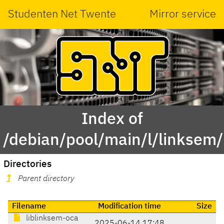
Studenten Net Twente
Mirror service
Index of
/debian/pool/main/l/linksem/
Directories
Parent directory
Filename
Modification time
Size
liblinksem-oca
2025-06-14 17:48