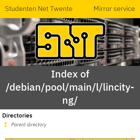
Studenten Net Twente
Mirror service
Index of
/debian/pool/main/l/lincity-
ng/
Directories
Parent directory