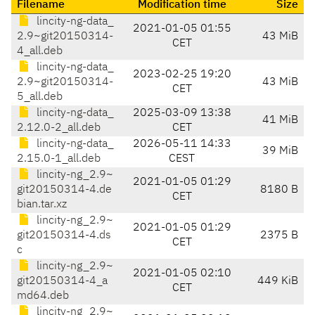
Filename
Modification time
Size
lincity-ng-data_
2021-01-05 01:55
2.9~git20150314-
43 MiB
CET
4_all.deb
lincity-ng-data_
2023-02-25 19:20
2.9~git20150314-
43 MiB
CET
5_all.deb
lincity-ng-data_
2025-03-09 13:38
41 MiB
2.12.0-2_all.deb
CET
lincity-ng-data_
2026-05-11 14:33
39 MiB
2.15.0-1_all.deb
CEST
lincity-ng_2.9~
2021-01-05 01:29
git20150314-4.de
8180 B
CET
bian.tar.xz
lincity-ng_2.9~
2021-01-05 01:29
git20150314-4.ds
2375 B
CET
c
lincity-ng_2.9~
2021-01-05 02:10
git20150314-4_a
449 KiB
CET
md64.deb
lincity-ng_2.9~