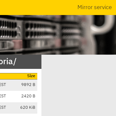
Mirror service
oria/
Size
EST
9892 B
EST
2420 B
EST
620 KiB