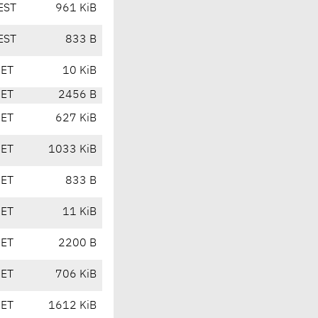
EST
961 KiB
EST
833 B
CET
10 KiB
CET
2456 B
CET
627 KiB
CET
1033 KiB
CET
833 B
CET
11 KiB
CET
2200 B
CET
706 KiB
CET
1612 KiB