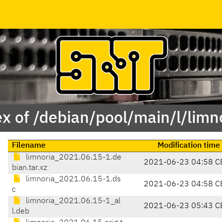
x of /debian/pool/main/l/limn
Filename
Modification time
limnoria_2021.06.15-1.de
2021-06-23 04:58 C
bian.tar.xz
limnoria_2021.06.15-1.ds
2021-06-23 04:58 C
c
limnoria_2021.06.15-1_al
2021-06-23 05:43 C
l.deb