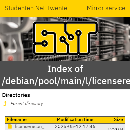
Studenten Net Twente
Mirror service
Index of
/debian/pool/main/l/licenser
Directories
Parent directory
Filename
Modification time
Size
licenserecon_
2025-05-12 17:46
1770 B