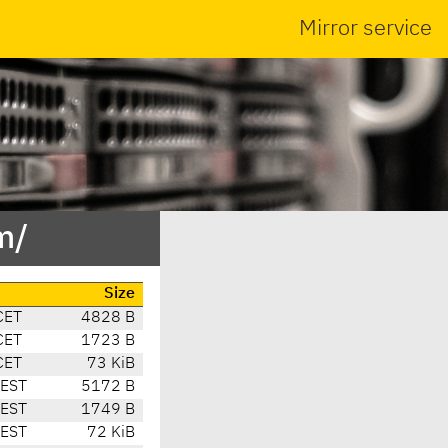
Mirror service
m/
Size
CET
4828 B
CET
1723 B
CET
73 KiB
CEST
5172 B
CEST
1749 B
CEST
72 KiB