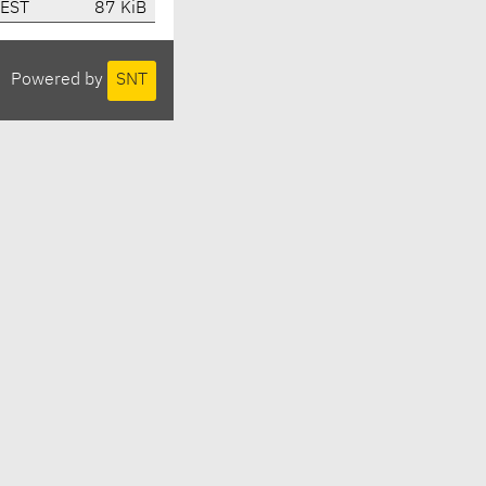
CEST
87 KiB
Powered by
SNT