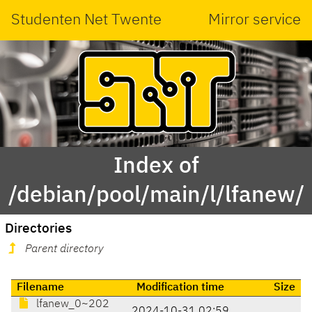
Studenten Net Twente
Mirror service
Index of
/debian/pool/main/l/lfanew/
Directories
Parent directory
Filename
Modification time
Size
lfanew_0~202
2024-10-31 02:59