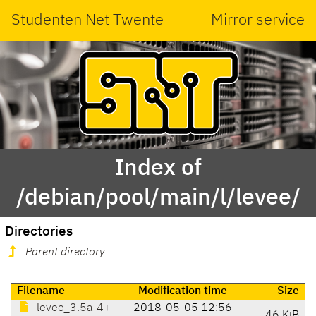
Studenten Net Twente
Mirror service
Index of
/debian/pool/main/l/levee/
Directories
Parent directory
Filename
Modification time
Size
levee_3.5a-4+
2018-05-05 12:56
46 KiB