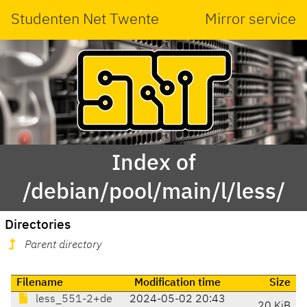
Studenten Net Twente
Mirror service
Index of
/debian/pool/main/l/less/
Directories
Parent directory
Filename
Modification time
Size
less_551-2+de
2024-05-02 20:43
20 KiB