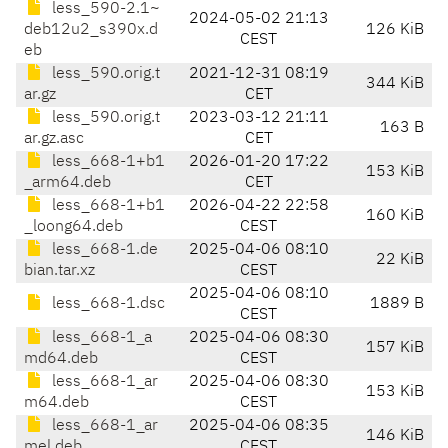
less_590-2.1~
2024-05-02 21:13
deb12u2_s390x.d
126 KiB
CEST
eb
less_590.orig.t
2021-12-31 08:19
344 KiB
ar.gz
CET
less_590.orig.t
2023-03-12 21:11
163 B
ar.gz.asc
CET
less_668-1+b1
2026-01-20 17:22
153 KiB
_arm64.deb
CET
less_668-1+b1
2026-04-22 22:58
160 KiB
_loong64.deb
CEST
less_668-1.de
2025-04-06 08:10
22 KiB
bian.tar.xz
CEST
2025-04-06 08:10
less_668-1.dsc
1889 B
CEST
less_668-1_a
2025-04-06 08:30
157 KiB
md64.deb
CEST
less_668-1_ar
2025-04-06 08:30
153 KiB
m64.deb
CEST
less_668-1_ar
2025-04-06 08:35
146 KiB
mel.deb
CEST