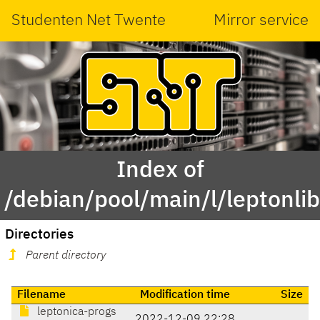
Studenten Net Twente
Mirror service
Index of
/debian/pool/main/l/leptonlib
Directories
Parent directory
Filename
Modification time
Size
leptonica-progs
2022-12-09 22:28