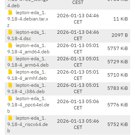
CEST
4.deb
lepton-eda_1.
2026-01-13 04:46
9.18-4.debian.tar.x
11 KiB
CET
z
lepton-eda_1.
2026-01-13 04:46
2097 B
9.18-4.dsc
CET
lepton-eda_1.
2026-01-13 05:01
5757 KiB
9.18-4_amd64.deb
CET
lepton-eda_1.
2026-01-13 05:01
5729 KiB
9.18-4_arm64.deb
CET
lepton-eda_1.
2026-01-13 05:01
5710 KiB
9.18-4_armhf.deb
CET
lepton-eda_1.
2026-01-13 05:01
5783 KiB
9.18-4_i386.deb
CET
lepton-eda_1.
2026-01-13 05:06
9.18-4_ppc64el.de
5776 KiB
CET
b
lepton-eda_1.
2026-01-13 05:46
9.18-4_riscv64.de
5752 KiB
CET
b