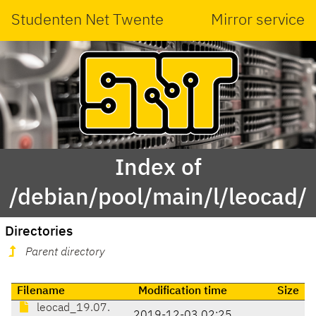
Studenten Net Twente
Mirror service
Index of
/debian/pool/main/l/leocad/
Directories
Parent directory
Filename
Modification time
Size
leocad_19.07.
2019-12-03 02:25