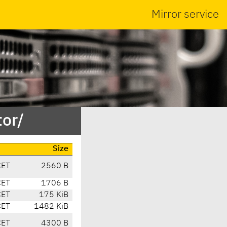
Mirror service
tor/
Size
CET
2560 B
CET
1706 B
CET
175 KiB
CET
1482 KiB
CET
4300 B