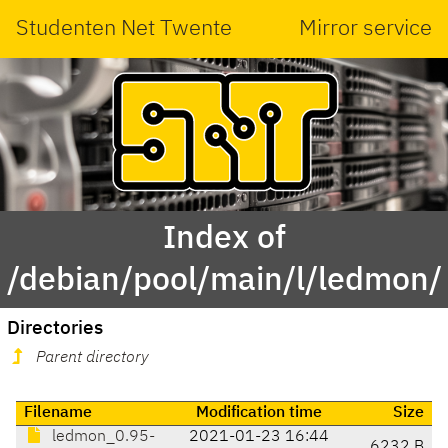
Studenten Net Twente
Mirror service
Index of
/debian/pool/main/l/ledmon/
Directories
Parent directory
Filename
Modification time
Size
ledmon_0.95-
2021-01-23 16:44
6232 B