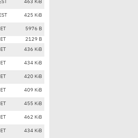
EST
463 KiB
EST
425 KiB
CET
5976 B
CET
2129 B
CET
436 KiB
CET
434 KiB
CET
420 KiB
CET
409 KiB
CET
455 KiB
CET
462 KiB
CET
434 KiB