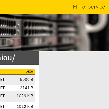
Mirror service
niou/
Size
CET
5036 B
CET
2141 B
CET
1029 KiB
CET
1012 KiB