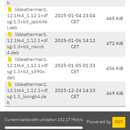
b
libleatherman1.
12.1t64_1.12.1+df
2025-01-04 23:04
465 KiB
sg-1.3+b3_ppc64e
CET
l.deb
libleatherman1.
12.1t64_1.12.1+df
2025-01-06 14:12
472 KiB
sg-1.3+b3_riscv6
CET
4.deb
libleatherman1.
12.1t64_1.12.1+df
2025-01-05 01:33
456 KiB
sg-1.3+b3_s390x.
CET
deb
libleatherman1.
12.1t64_1.12.1+df
2025-12-24 14:33
469 KiB
sg-1.3_loong64.de
CET
b
Current bandwidth utilization 232.17 Mbit/s
Powered by
SNT