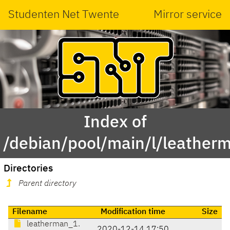
Studenten Net Twente
Mirror service
Index of
/debian/pool/main/l/leather
Directories
Parent directory
Filename
Modification time
Size
leatherman_1.
2020-12-14 17:50