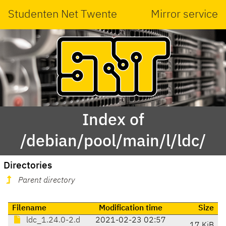
Studenten Net Twente
Mirror service
Index of
/debian/pool/main/l/ldc/
Directories
Parent directory
Filename
Modification time
Size
ldc_1.24.0-2.d
2021-02-23 02:57
17 KiB