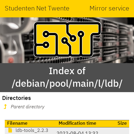
Studenten Net Twente
Mirror service
Index of
/debian/pool/main/l/ldb/
Directories
Parent directory
Filename
Modification time
Size
ldb-tools_2.2.3
2022-08-04 13:32