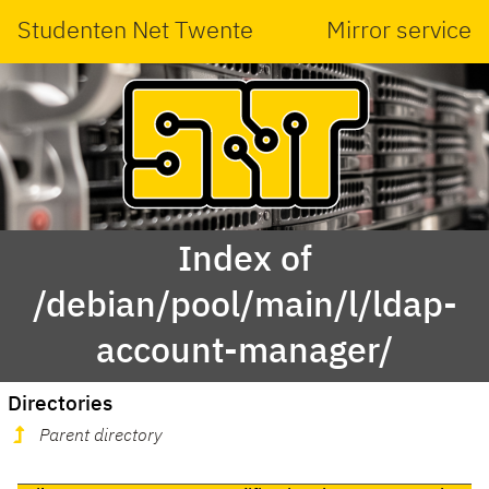
Studenten Net Twente
Mirror service
Index of
/debian/pool/main/l/ldap-
account-manager/
Directories
Parent directory