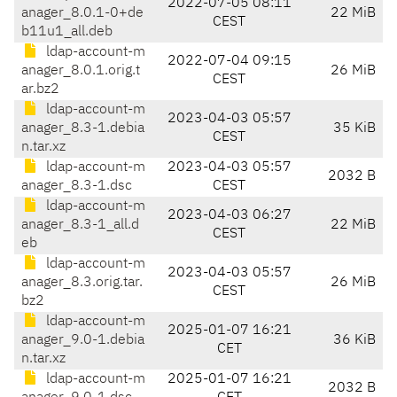
2022-07-05 08:11
anager_8.0.1-0+de
22 MiB
CEST
b11u1_all.deb
ldap-account-m
2022-07-04 09:15
anager_8.0.1.orig.t
26 MiB
CEST
ar.bz2
ldap-account-m
2023-04-03 05:57
anager_8.3-1.debia
35 KiB
CEST
n.tar.xz
ldap-account-m
2023-04-03 05:57
2032 B
anager_8.3-1.dsc
CEST
ldap-account-m
2023-04-03 06:27
anager_8.3-1_all.d
22 MiB
CEST
eb
ldap-account-m
2023-04-03 05:57
anager_8.3.orig.tar.
26 MiB
CEST
bz2
ldap-account-m
2025-01-07 16:21
anager_9.0-1.debia
36 KiB
CET
n.tar.xz
ldap-account-m
2025-01-07 16:21
2032 B