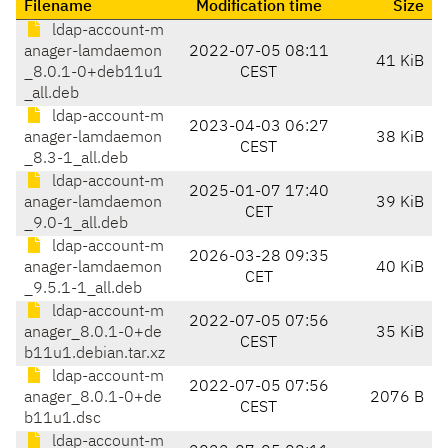
Filename
Modification time
Size
ldap-account-m
anager-lamdaemon
2022-07-05 08:11
41 KiB
_8.0.1-0+deb11u1
CEST
_all.deb
ldap-account-m
2023-04-03 06:27
anager-lamdaemon
38 KiB
CEST
_8.3-1_all.deb
ldap-account-m
2025-01-07 17:40
anager-lamdaemon
39 KiB
CET
_9.0-1_all.deb
ldap-account-m
2026-03-28 09:35
anager-lamdaemon
40 KiB
CET
_9.5.1-1_all.deb
ldap-account-m
2022-07-05 07:56
anager_8.0.1-0+de
35 KiB
CEST
b11u1.debian.tar.xz
ldap-account-m
2022-07-05 07:56
anager_8.0.1-0+de
2076 B
CEST
b11u1.dsc
ldap-account-m