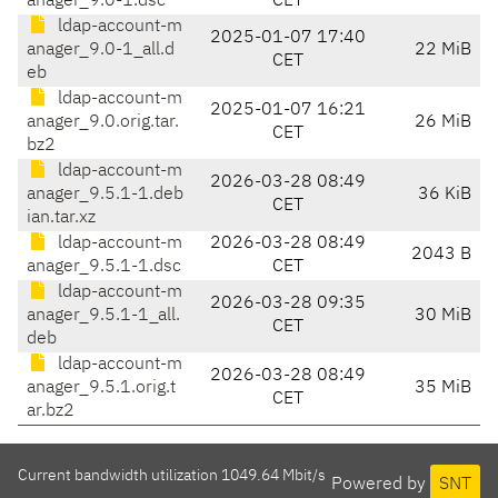
anager_9.0-1.dsc
CET
ldap-account-m
2025-01-07 17:40
anager_9.0-1_all.d
22 MiB
CET
eb
ldap-account-m
2025-01-07 16:21
anager_9.0.orig.tar.
26 MiB
CET
bz2
ldap-account-m
2026-03-28 08:49
anager_9.5.1-1.deb
36 KiB
CET
ian.tar.xz
ldap-account-m
2026-03-28 08:49
2043 B
anager_9.5.1-1.dsc
CET
ldap-account-m
2026-03-28 09:35
anager_9.5.1-1_all.
30 MiB
CET
deb
ldap-account-m
2026-03-28 08:49
anager_9.5.1.orig.t
35 MiB
CET
ar.bz2
Current bandwidth utilization 1049.64 Mbit/s
Powered by
SNT