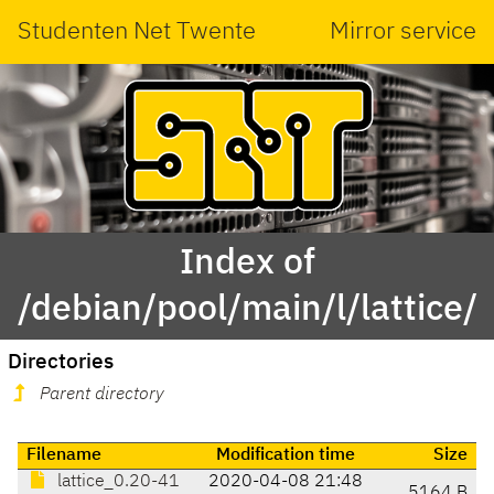
Studenten Net Twente
Mirror service
Index of
/debian/pool/main/l/lattice/
Directories
Parent directory
Filename
Modification time
Size
lattice_0.20-41
2020-04-08 21:48
5164 B