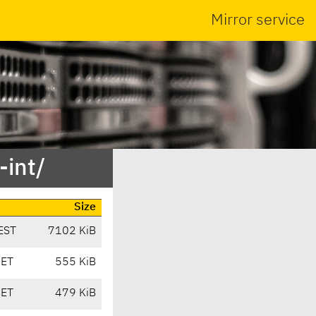
Mirror service
-int/
Size
EST
7102 KiB
CET
555 KiB
CET
479 KiB