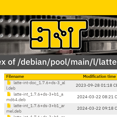
x of /debian/pool/main/l/latte
Filename
Modification time
latte-int-doc_1.7.6+ds-3_al
2023-09-28 01:18 C
l.deb
latte-int_1.7.6+ds-3+b1_a
2024-03-22 08:21 
md64.deb
latte-int_1.7.6+ds-3+b1_ar
2024-03-22 09:18 
mel.deb