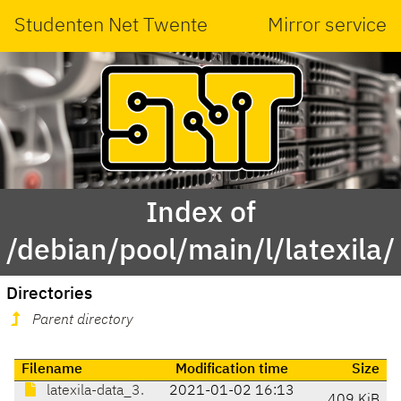
Studenten Net Twente
Mirror service
Index of
/debian/pool/main/l/latexila/
Directories
Parent directory
Filename
Modification time
Size
latexila-data_3.
2021-01-02 16:13
409 KiB