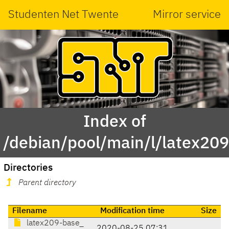
Studenten Net Twente
Mirror service
Index of
/debian/pool/main/l/latex209
Directories
Parent directory
Filename
Modification time
Size
latex209-base_
2020-08-25 07:31